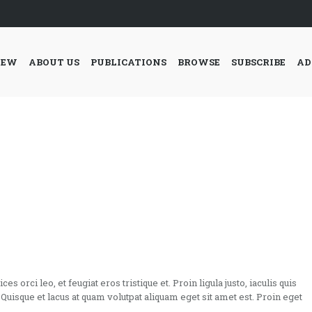
IEW
ABOUT US
PUBLICATIONS
BROWSE
SUBSCRIBE
AD
es orci leo, et feugiat eros tristique et. Proin ligula justo, iaculis quis
 Quisque et lacus at quam volutpat aliquam eget sit amet est. Proin eget